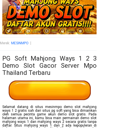
Merek
:
MESINMPO
PG Soft Mahjong Ways 1 2 3
Demo Slot Gacor Server Mpo
Thailand Terbaru
Selamat datang di situs mesinmpo demo slot mahjong
ways 1 2 gratis sah dari situs pg soft yang bisa dimainkan
oleh semua pecinta game akun demo slot gratis. Pada
halaman utama ini, kamu bisa main permainan demo slot
mahjong ways 1 dan mahjong ways 2 secara gratis tanpa
daftar. Situs mahjong ways 1 dan 2 ada kepopuleran di